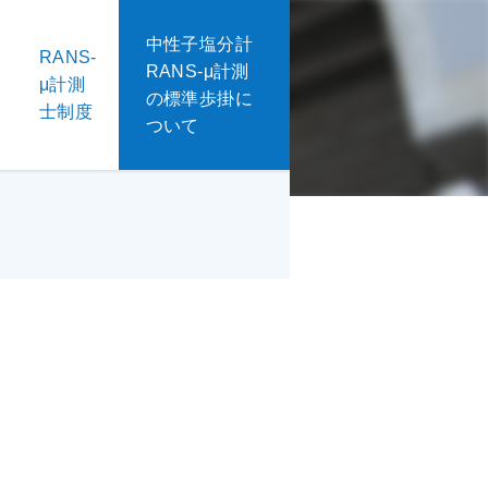
中性子塩分計
RANS-
RANS-μ計測
μ計測
の標準歩掛に
士制度
ついて