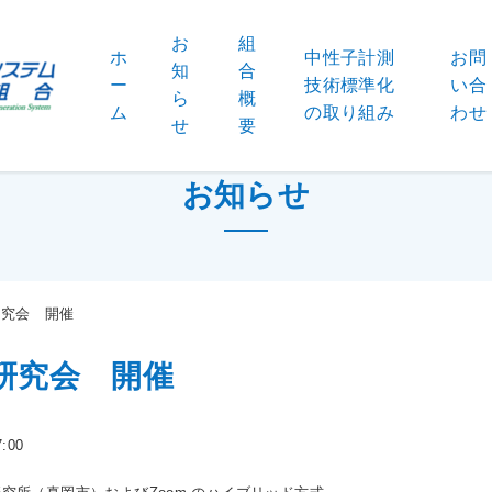
お
組
ホ
中性子計測
お問
知
合
ー
技術標準化
い合
ら
概
ム
の取り組み
わせ
せ
要
お知らせ
研究会 開催
回研究会 開催
:00