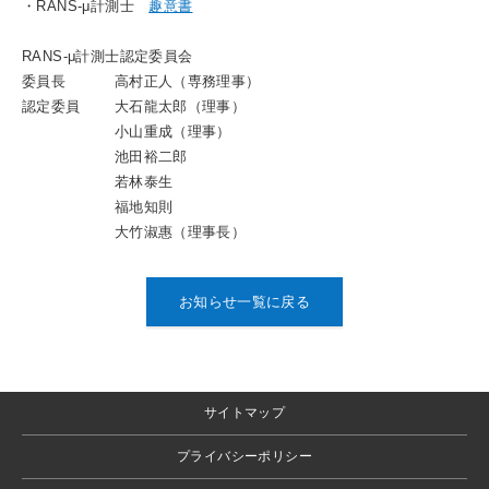
・RANS-μ計測士
趣意書
RANS-μ計測士認定委員会
委員長 高村正人（専務理事）
認定委員 大石龍太郎（理事）
小山重成（理事）
池田裕二郎
若林泰生
福地知則
大竹淑惠（理事長）
お知らせ一覧に戻る
サイトマップ
プライバシーポリシー