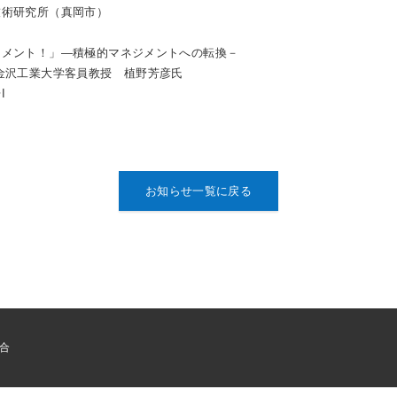
技術研究所（真岡市）
ジメント！」―積極的マネジメントへの転換－
工業大学客員教授 植野芳彦氏
I
お知らせ一覧に戻る
組合