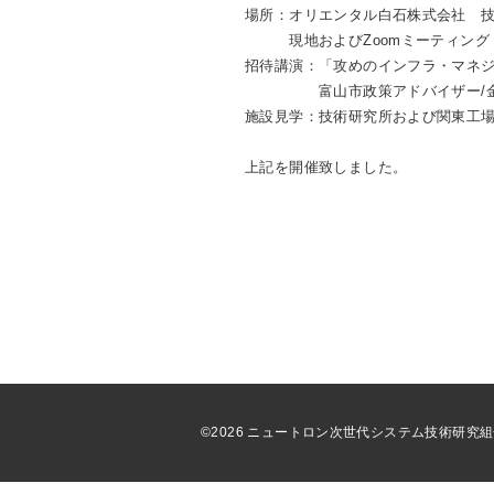
場所：オリエンタル白石株式会社 
現地およびZoomミーティング
招待講演：「攻めのインフラ・マネ
富山市政策アドバイザー/金沢
施設見学：技術研究所および関東工場
上記を開催致しました。
©2026 ニュートロン次世代システム技術研究