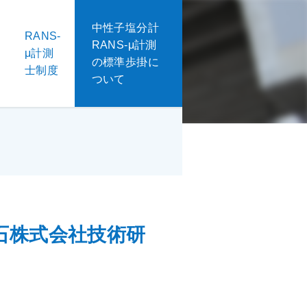
中性子塩分計
RANS-
RANS-μ計測
μ計測
の標準歩掛に
士制度
ついて
石株式会社技術研