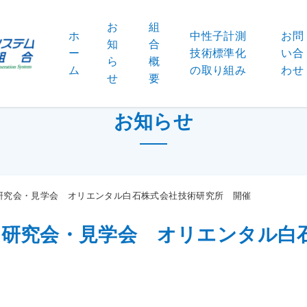
お
組
ホ
中性子計測
お問
知
合
ー
技術標準化
い合
ら
概
ム
の取り組み
わせ
せ
要
お知らせ
回研究会・見学会 オリエンタル白石株式会社技術研究所 開催
回研究会・見学会 オリエンタル白
0